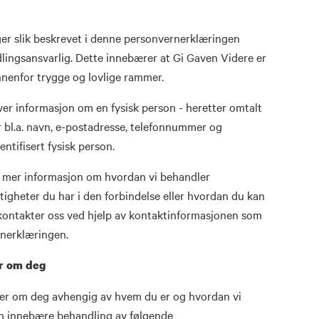
er slik beskrevet i denne personvernerklæringen
ingsansvarlig. Dette innebærer at Gi Gaven Videre er
innenfor trygge og lovlige rammer.
r informasjon om en fysisk person - heretter omtalt
 bl.a. navn, e-postadresse, telefonnummer og
ntifisert fysisk person.
r mer informasjon om hvordan vi behandler
tigheter du har i den forbindelse eller hvordan du kan
 kontakter oss ved hjelp av kontaktinformasjonen som
rnerklæringen.
er om deg
ger om deg avhengig av hvem du er og hvordan vi
n innebære behandling av følgende