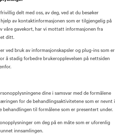
ivillig delt med oss, av deg, ved at du besøker
d hjelp av kontaktinformasjonen som er tilgjengelig på
v våre gavekort, har vi mottatt informasjonen fra
t ditt.
er ved bruk av informasjonskapsler og plug-ins som er
i for å stadig forbedre brukeropplevelsen på nettsiden
enfor.
personopplysningene dine i samsvar med de formålene
læringen for de behandlingsaktivitetene som er nevnt i
se behandlingen til formålene som er presentert under.
ersonopplysninger om deg på en måte som er uforenlig
unnet innsamlingen.