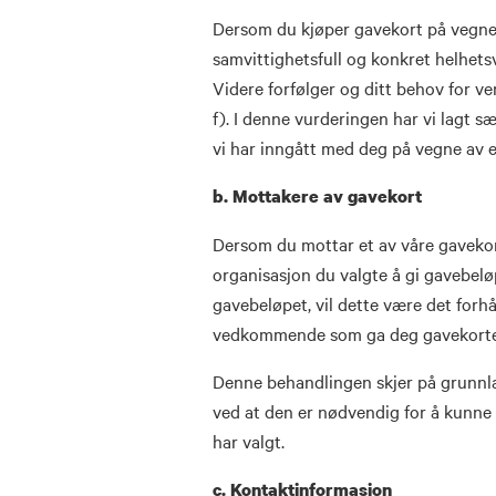
Dersom du kjøper gavekort på vegne 
samvittighetsfull og konkret helhets
Videre forfølger og ditt behov for ve
f). I denne vurderingen har vi lagt sær
vi har inngått med deg på vegne av e
b. Mottakere av gavekort
Dersom du mottar et av våre gavekor
organisasjon du valgte å gi gavebelø
gavebeløpet, vil dette være det for
vedkommende som ga deg gavekorte
Denne behandlingen skjer på grunnlag
ved at den er nødvendig for å kunne 
har valgt.
c. Kontaktinformasjon