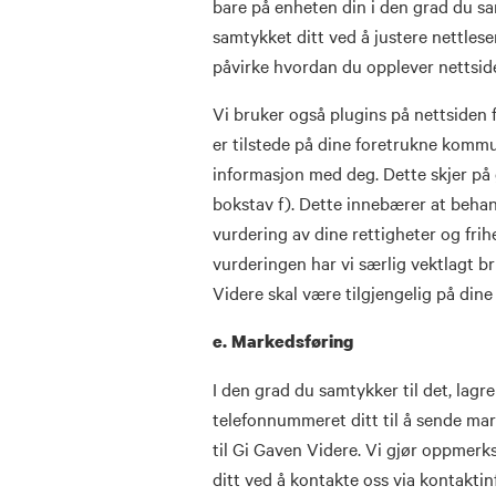
bare på enheten din i den grad du sa
samtykket ditt ved å justere nettles
påvirke hvordan du opplever nettside
Vi bruker også plugins på nettsiden f
er tilstede på dine foretrukne kommu
informasjon med deg. Dette skjer på 
bokstav f). Dette innebærer at behan
vurdering av dine rettigheter og frih
vurderingen har vi særlig vektlagt b
Videre skal være tilgjengelig på di
e. Markedsføring
I den grad du samtykker til det, lagr
telefonnummeret ditt til å sende ma
til Gi Gaven Videre. Vi gjør oppmerk
ditt ved å kontakte oss via kontakti