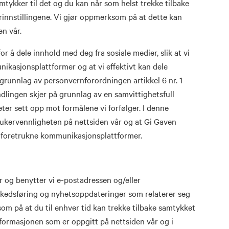
mtykker til det og du kan når som helst trekke tilbake
erinnstillingene. Vi gjør oppmerksom på at dette kan
n vår.
or å dele innhold med deg fra sosiale medier, slik at vi
nikasjonsplattformer og at vi effektivt kan dele
grunnlag av personvernforordningen artikkel 6 nr. 1
dlingen skjer på grunnlag av en samvittighetsfull
eter sett opp mot formålene vi forfølger. I denne
rukervennligheten på nettsiden vår og at Gi Gaven
ne foretrukne kommunikasjonsplattformer.
er og benytter vi e-postadressen og/eller
rkedsføring og nyhetsoppdateringer som relaterer seg
som på at du til enhver tid kan trekke tilbake samtykket
nformasjonen som er oppgitt på nettsiden vår og i