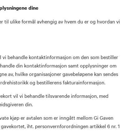
plysningene dine
 til ulike formål avhengig av hvem du er og hvordan vi
il vi behandle kontaktinformasjon om den som bestiller
 behandle din kontaktinformasjon samt opplysninger om
gne av, hvilke organisasjoner gavebeløpene kan sendes
 ordrehistorikk og bestillerens fakturainformasjon.
vekort vil vi behandle tilsvarende informasjon, med
eidsgiveren din.
vate kjøp er avtalen som er inngått mellom Gi Gaven
vekortet, iht. personvernforordningen artikkel 6 nr. 1