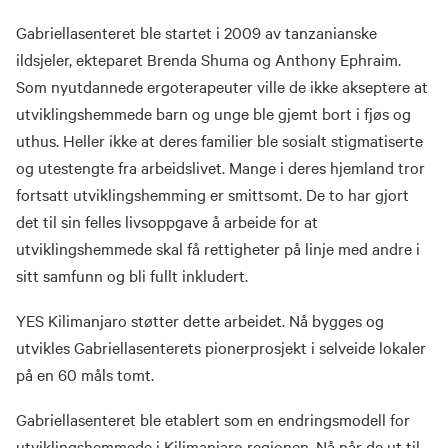
Gabriellasenteret ble startet i 2009 av tanzanianske
ildsjeler, ekteparet Brenda Shuma og Anthony Ephraim.
Som nyutdannede ergoterapeuter ville de ikke akseptere at
utviklingshemmede barn og unge ble gjemt bort i fjøs og
uthus. Heller ikke at deres familier ble sosialt stigmatiserte
og utestengte fra arbeidslivet. Mange i deres hjemland tror
fortsatt utviklingshemming er smittsomt. De to har gjort
det til sin felles livsoppgave å arbeide for at
utviklingshemmede skal få rettigheter på linje med andre i
sitt samfunn og bli fullt inkludert.
YES Kilimanjaro støtter dette arbeidet. Nå bygges og
utvikles Gabriellasenterets pionerprosjekt i selveide lokaler
på en 60 måls tomt.
Gabriellasenteret ble etablert som en endringsmodell for
utviklingshemmede i Kilimanjaro regionen. Nå når de ut til