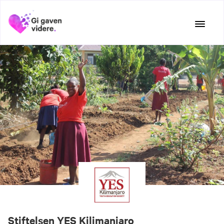
Hopp
til
innhold
Stiftelsen YES Kilimanjaro