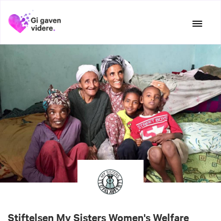
Hopp
til
innhold
Stiftelsen My Sisters Women's Welfare