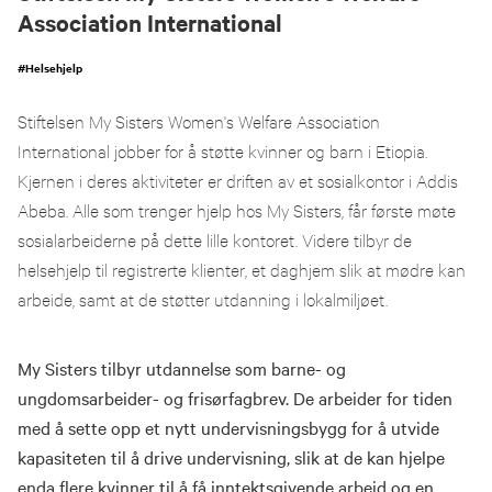
Association International
#
Helsehjelp
Stiftelsen My Sisters Women's Welfare Association
International jobber for å støtte kvinner og barn i Etiopia.
Kjernen i deres aktiviteter er driften av et sosialkontor i Addis
Abeba. Alle som trenger hjelp hos My Sisters, får første møte
sosialarbeiderne på dette lille kontoret. Videre tilbyr de
helsehjelp til registrerte klienter, et daghjem slik at mødre kan
arbeide, samt at de støtter utdanning i lokalmiljøet.
My Sisters tilbyr utdannelse som barne- og
ungdomsarbeider- og frisørfagbrev. De arbeider for tiden
med å sette opp et nytt undervisningsbygg for å utvide
kapasiteten til å drive undervisning, slik at de kan hjelpe
enda flere kvinner til å få inntektsgivende arbeid og en