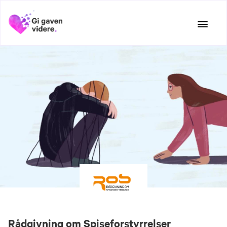
Hopp
til
innhold
Rådgivning om Spiseforstyrrelser