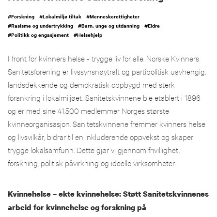
#
Forskning
#
Lokalmiljø tiltak
#
Menneskerettigheter
#
Rasisme og undertrykking
#
Barn, unge og utdanning
#
Eldre
#
Politikk og engasjement
#
Helsehjelp
I front for kvinners helse - trygge liv for alle. Norske Kvinners
Sanitetsforening er livssynsnøytralt og partipolitisk uavhengig,
landsdekkende og demokratisk oppbygd med sterk
forankring i lokalmiljøet. Sanitetskvinnene ble etablert i 1896
og er med sine 41.500 medlemmer Norges største
kvinneorganisasjon. Sanitetskvinnene fremmer kvinners helse
og livsvilkår, bidrar til en inkluderende oppvekst og skaper
trygge lokalsamfunn. Dette gjør vi gjennom frivillighet,
forskning, politisk påvirkning og ideelle virksomheter.
Kvinnehelse – ekte kvinnehelse: Støtt Sanitetskvinnenes
arbeid for kvinnehelse og forskning på