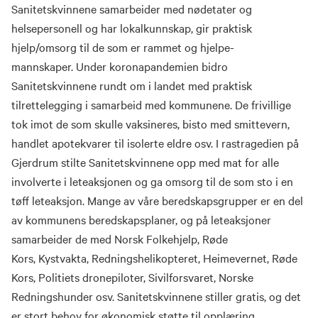
Sanitetskvinnene samarbeider med nødetater og
helsepersonell og har lokalkunnskap, gir praktisk
hjelp/omsorg til de som er rammet og hjelpe-
mannskaper. Under koronapandemien bidro
Sanitetskvinnene rundt om i landet med praktisk
tilrettelegging i samarbeid med kommunene. De frivillige
tok imot de som skulle vaksineres, bisto med smittevern,
handlet apotekvarer til isolerte eldre osv. I rastragedien på
Gjerdrum stilte Sanitetskvinnene opp med mat for alle
involverte i leteaksjonen og ga omsorg til de som sto i en
tøff leteaksjon. Mange av våre beredskapsgrupper er en del
av kommunens beredskapsplaner, og på leteaksjoner
samarbeider de med Norsk Folkehjelp, Røde
Kors, Kystvakta, Redningshelikopteret, Heimevernet, Røde
Kors, Politiets dronepiloter, Sivilforsvaret, Norske
Redningshunder osv. Sanitetskvinnene stiller gratis, og det
er stort behov for økonomisk støtte til opplæring,