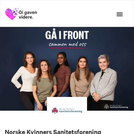
Hopp
til
innhold
Norske Kvinners Sanitetsforening