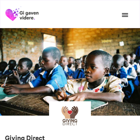
Hopp
til
innhold
Giving Direct