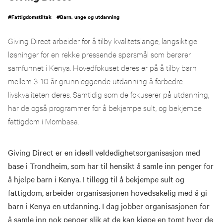
#
Fattigdomstiltak
#
Barn, unge og utdanning
Giving Direct arbeider for å tilby kvalitetslange, langsiktige
løsninger for en rekke pressende spørsmål som berører
samfunnet i Kenya. Hovedfokuset deres er på å tilby barn
mellom 3-10 år grunnleggende utdanning å forbedre
livskvaliteten deres. Samtidig som de fokuserer på utdanning,
har de også programmer for å bekjempe sult, og bekjempe
fattigdom i Mombasa.
Giving Direct er en ideell veldedighetsorganisasjon med
base i Trondheim, som har til hensikt å samle inn penger for
å hjelpe barn i Kenya. I tillegg til å bekjempe sult og
fattigdom, arbeider organisasjonen hovedsakelig med å gi
barn i Kenya en utdanning. I dag jobber organisasjonen for
å samle inn nok penger slik at de kan kjøpe en tomt hvor de