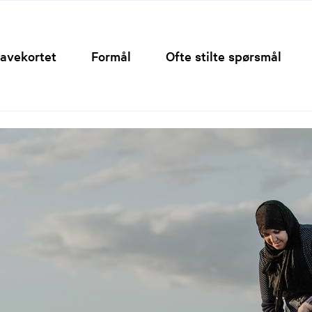
Hopp
til
innhold
avekortet
Formål
Ofte stilte spørsmål