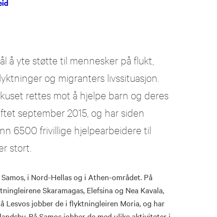
eid
 å yte støtte til mennesker på flukt,
yktninger og migranters livssituasjon.
okuset rettes mot å hjelpe barn og deres
iftet september 2015, og har siden
n 6500 frivillige hjelpearbeidere til
r stort.
, Samos, i Nord-Hellas og i Athen-området. På
yktningleirene Skaramagas, Elefsina og Nea Kavala,
å Lesvos jobber de i flyktningleiren Moria, og har
landsby. På Samos jobber de med ulike aktiviteter i