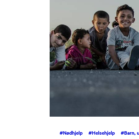
#
Nødhjelp
#
Helsehjelp
#
Barn, 