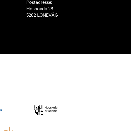
Postadresse:
Hoshovde 28
5282 LONEVÅG