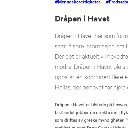
#
Menneskerettigheter
#
Fredsarb
Dråpen i Havet
Dråpen i Havet har som formål
samt å spre informasjon om fl
Der det er aktuelt vil hovedf
mødre. Dråpen i Havet ble st
oppstarten koordinert flere en
Hellas, der behovet for hjelp e
Dråpen i Havet er tilstede på Lesvos
fastlandet jobber de direkte inn i fl
som driftes av greske myndigheter. P
etablert et eget Drop Centre i Moria 