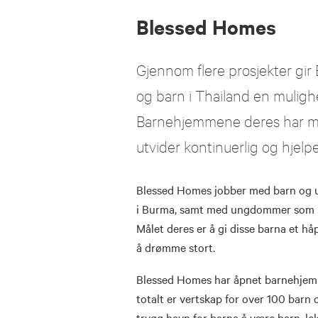
Blessed Homes
Gjennom flere prosjekter gir
og barn i Thailand en mulighe
Barnehjemmene deres har me
utvider kontinuerlig og hjelpe
Blessed Homes jobber med barn og un
i Burma, samt med ungdommer som m
Målet deres er å gi disse barna et hå
å drømme stort.
Blessed Homes har åpnet barnehjem i
totalt er vertskap for over 100 barn
trygg havn for barna å være barn, lek