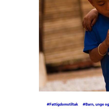
#
Fattigdomstiltak
#
Barn, unge o