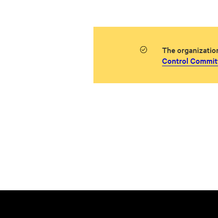
The organizatio
Control Committ