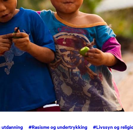
g utdanning
#
Rasisme og undertrykking
#
Livssyn og religi