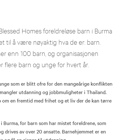
 Blessed Homes foreldreløse barn i Burma
t til å være nøyaktig hva de er: barn.
r enn 100 barn, og organisasjonen
r flere barn og unge for hvert år.
ge som er blitt ofre for den mangeårige konflikten
angler utdanning og jobbmuligheter i Thailand.
p om en fremtid med frihet og et liv der de kan tørre
 Burma, for barn som har mistet foreldrene, som
 og drives av over 20 ansatte. Barnehjemmet er en
e og få en sjanse til utdanning.