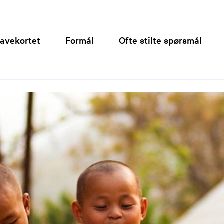
Hopp
til
innhold
avekortet
Formål
Ofte stilte spørsmål