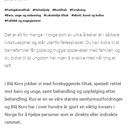
#
Fattigdomstiltak
#
Helsehjelp
#
Rustiltak
#
Forskning
#
Barn, unge og utdanning
#
Lokalmiljø tiltak
#
Idrett, kunst og kultur
#
Politikk og engasjement
Det er alt for mange i Norge som av ulike årsaker er i sårbare
livssituasjoner og står utenfor fellesskapet. Du kan bidra til at
barnefamilier får gode og trygge opplevelser med familien, og
du bidrar til at ungdom har noen å snakke med når ting er
tøft.
I Blå Kors jobber vi med forebyggende tiltak, spesielt rettet
mot barn og unge, samt behandling og oppfølging etter
behandling. Rus er en av våre største samfunnsutfordringer
og Blå Kors har i over hundre år gjort en viktig innsats i
Norge for å hjelpe personer som er direkte eller indirekte
rammet.