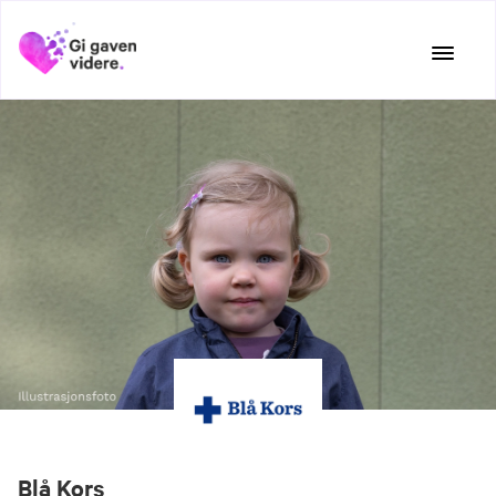
Hopp
til
innhold
Blå Kors